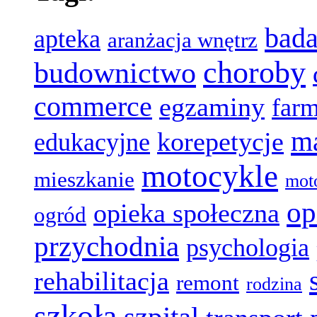
bada
apteka
aranżacja wnętrz
choroby
budownictwo
commerce
egzaminy
farm
ma
korepetycje
edukacyjne
motocykle
mieszkanie
mot
op
opieka społeczna
ogród
przychodnia
psychologia
rehabilitacja
remont
rodzina
szkoła
szpital